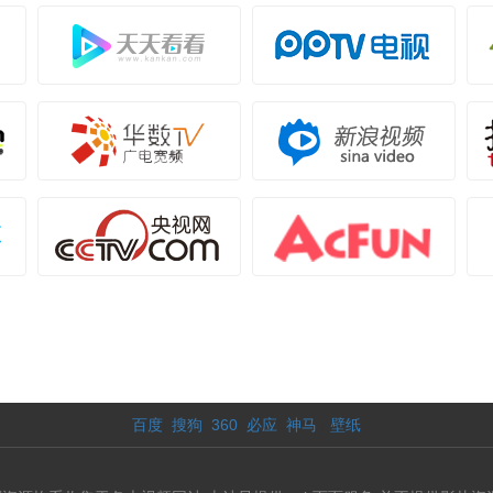
百度
|
搜狗
|
360
|
必应
|
神马
|
壁纸